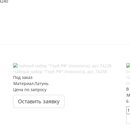
Чайный набор "Герб РФ" (позолота), арт.74238
Под заказ
Ч
(
Материал
Латунь
В
Цена по запросу
М
Оставить заявку
6