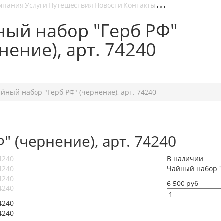
мпания
Услуги
Путешествия
Новости
Контакты
ный набор "Герб РФ"
нение), арт. 74240
37-07-30
йный набор "Герб РФ" (чернение), арт. 74240
 (чернение), арт. 74240
В наличии
Чайный набор "
6 500 руб