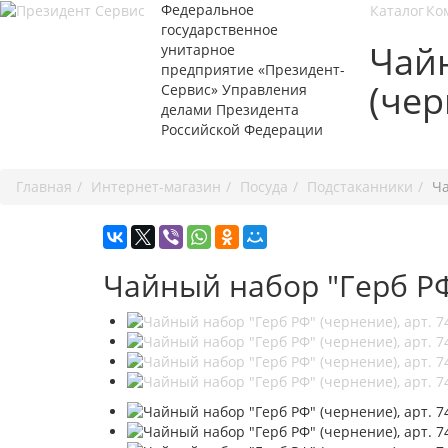
Федеральное
Каталог
Ко
государственное
Чай
унитарное
предприятие «Президент-
(чер
Сервис» Управления
делами Президента
Российской Федерации
+7 495 7
Главная
Интернет-магазин
Посуда
Подстаканники
Ча
Чайный набор "Герб РФ"