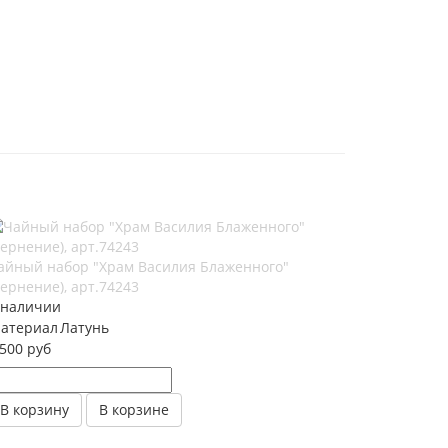
айный набор "Храм Василия Блаженного"
чернение), арт.74243
 наличии
атериал
Латунь
 500 руб
В корзину
В корзине