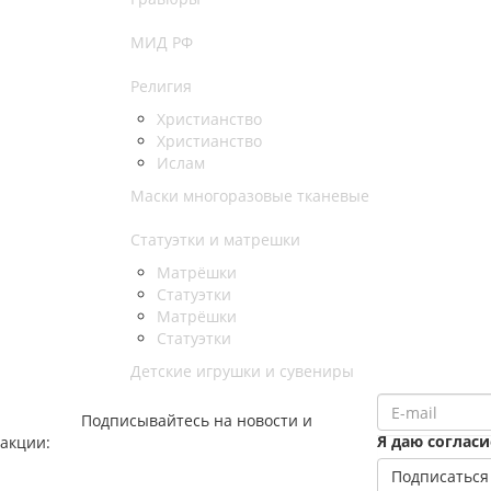
МИД РФ
Религия
Христианство
Христианство
Ислам
Маски многоразовые тканевые
Статуэтки и матрешки
Матрёшки
Статуэтки
Матрёшки
Статуэтки
Детские игрушки и сувениры
Подписывайтесь на новости и
Я даю соглас
акции: