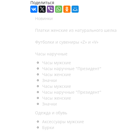
Поделиться
Новинки
Платки женские из натурального шелка
Футболки и сувениры «Z» и «V»
Часы наручные
Часы мужские
Часы наручные "Президент"
Часы женские
Значки
Часы мужские
Часы наручные "Президент"
Часы женские
Значки
Одежда и обувь
Аксессуары мужские
Бурки