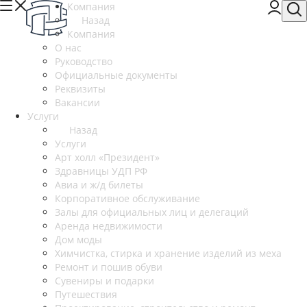
Компания
Назад
Компания
О нас
Руководство
Официальные документы
Реквизиты
Вакансии
Услуги
Назад
Услуги
Арт холл «Президент»
Здравницы УДП РФ
Авиа и ж/д билеты
Корпоративное обслуживание
Залы для официальных лиц и делегаций
Аренда недвижимости
Дом моды
Химчистка, стирка и хранение изделий из меха
Ремонт и пошив обуви
Сувениры и подарки
Путешествия