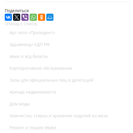
Поделиться
Назад к списку
Арт холл «Президент»
Здравницы УДП РФ
Авиа и ж/д билеты
Корпоративное обслуживание
Залы для официальных лиц и делегаций
Аренда недвижимости
Дом моды
Химчистка, стирка и хранение изделий из меха
Ремонт и пошив обуви