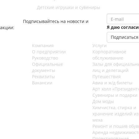
Детские игрушки и сувениры
Подписывайтесь на новости и
Я даю соглас
акции:
Компания
Услуги
О предприятии
Корпоративное
Руководство
обслуживание
Официальные
Залы для официальн
документы
лиц и делегаций
Реквизиты
Путешествия
Вакансии
Авиа и ж/д билеты
Арт холл «Президент
Сувениры и подарки
Дом моды
Химчистка, стирка и
хранение изделий из
меха
Ремонт и пошив обув
Аренда недвижимост
Проектирование,