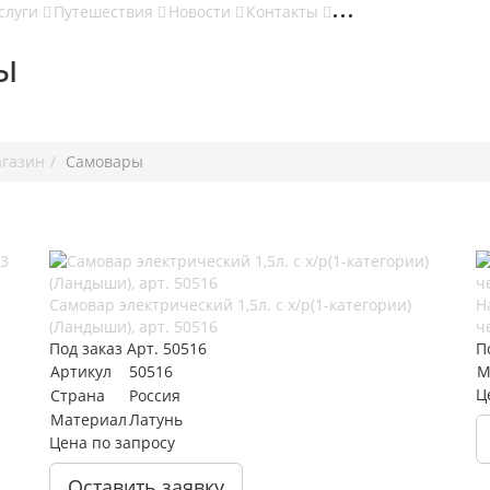
слуги
Путешествия
Новости
Контакты
ы
агазин
Самовары
Самовар электрический 1,5л. с х/р(1-категории)
Н
(Ландыши), арт. 50516
ч
Под заказ
Арт.
50516
П
Артикул
50516
М
Ц
Страна
Россия
Материал
Латунь
Цена по запросу
Оставить заявку