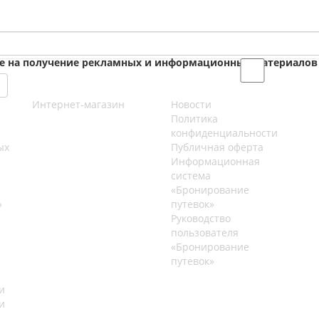
ие на получение рекламных и информационных материалов
Интернет-магазин
Новости
Политика
конфиденциальности
ых
Публичная оферта
Информационная
система
«Бронирование
»
путевок»
Руководство
пользователя
«Бронирование
путевок»
и
и