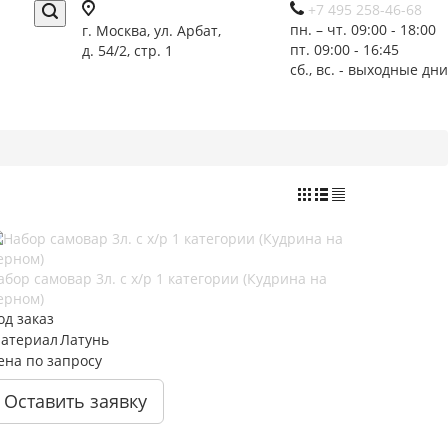
+7 495 258-46-68
пн. – чт. 09:00 - 18:00
г. Москва, ул. Арбат,
пт. 09:00 - 16:45
д. 54/2, стр. 1
сб., вс. - выходные дни
абор самовар 3л. с х/р 1 категории (Кудрина на
ерном)
од заказ
атериал
Латунь
ена по запросу
Оставить заявку