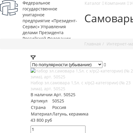
Федеральное
Каталог
Компания
У
государственное
Самовар
унитарное
предприятие «Президент-
Сервис» Управления
+7 495 737-07-30
делами Президента
Российской Федерации
Главная
Интернет-м
Набор эл.самовара 1,5л. с х/р(2-категории) (№ 23
зима), арт. 50525
В наличии
Арт.
50525
Артикул
50525
Страна
Россия
Материал
Латунь, керамика
43 800 руб