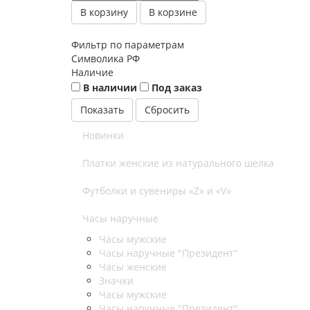
В корзину
В корзине
Фильтр по параметрам
Символика РФ
Наличие
В наличии
Под заказ
Сбросить
Новинки
Платки женские из натурального шелка
Футболки и сувениры «Z» и «V»
Часы наручные
Часы мужские
Часы наручные "Президент"
Часы женские
Значки
Часы мужские
Часы наручные "Президент"