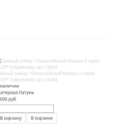
айный набор "Олимпийский Мишка 2 герба
ССР" (чернение), арт.74242
 наличии
атериал
Латунь
 500 руб
В корзину
В корзине