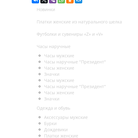
Новинки
Платки женские из натурального шелка
Футболки и сувениры «Z» и «V»
Часы наручные
Часы мужские
Часы наручные "Президент"
Часы женские
Значки
Часы мужские
Часы наручные "Президент"
Часы женские
Значки
Одежда и обувь
Аксессуары мужские
Бурки
Дождевики
Платки женские