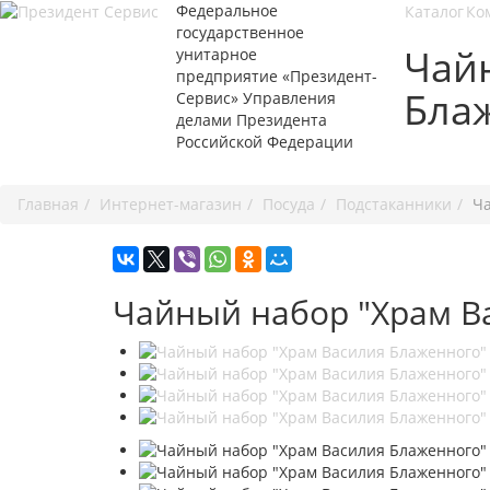
Федеральное
Каталог
Ко
государственное
Чай
унитарное
предприятие «Президент-
Блаж
Сервис» Управления
делами Президента
Российской Федерации
+7 495 7
Главная
Интернет-магазин
Посуда
Подстаканники
Ча
Чайный набор "Храм Ва