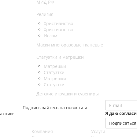
МИД РФ
Религия
Христианство
Христианство
Ислам
Маски многоразовые тканевые
Статуэтки и матрешки
Матрёшки
Статуэтки
Матрёшки
Статуэтки
Детские игрушки и сувениры
Подписывайтесь на новости и
Я даю соглас
акции:
Компания
Услуги