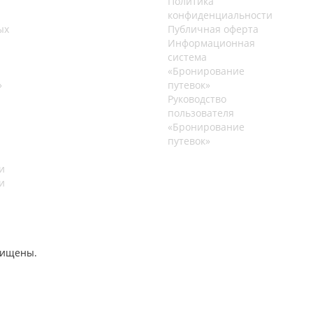
Политика
конфиденциальности
ых
Публичная оферта
Информационная
система
«Бронирование
»
путевок»
Руководство
пользователя
«Бронирование
путевок»
и
и
щищены.