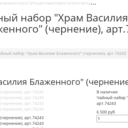
мпания
Услуги
Путешествия
Новости
Контакты
ный набор "Храм Василия
енного" (чернение), арт
37-07-30
йный набор "Храм Василия Блаженного" (чернение), арт.74243
силия Блаженного" (чернение)
В наличии
Чайный набор "
арт.74243
6 500 руб