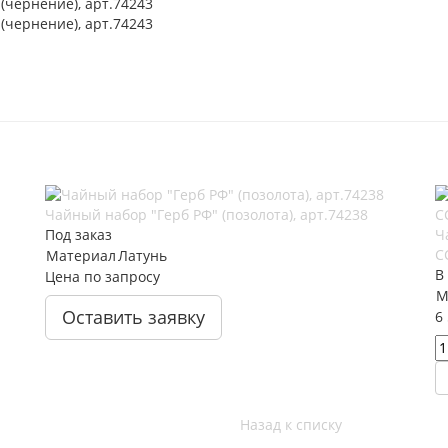
Чайный набор "Герб РФ" (позолота), арт.74238
Под заказ
Ч
С
Материал
Латунь
В
Цена по запросу
М
Оставить заявку
6
Назад к списку