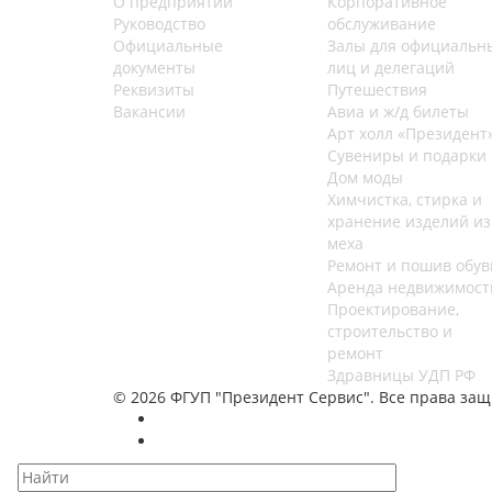
О предприятии
Корпоративное
Руководство
обслуживание
Официальные
Залы для официальн
документы
лиц и делегаций
Реквизиты
Путешествия
Вакансии
Авиа и ж/д билеты
Арт холл «Президент
Сувениры и подарки
Дом моды
Химчистка, стирка и
хранение изделий из
меха
Ремонт и пошив обув
Аренда недвижимост
Проектирование,
строительство и
ремонт
Здравницы УДП РФ
© 2026 ФГУП "Президент Сервис". Все права за