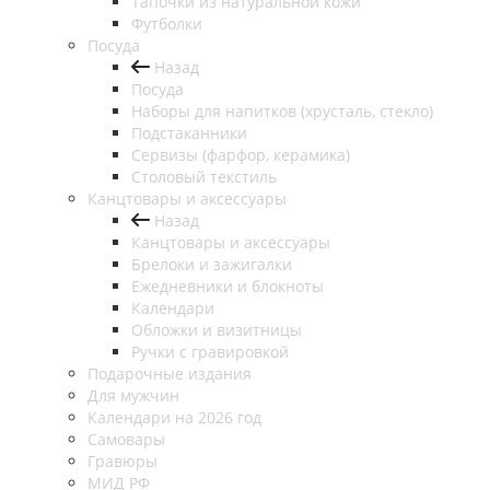
Тапочки из натуральной кожи
Футболки
Посуда
Назад
Посуда
Наборы для напитков (хрусталь, стекло)
Подстаканники
Сервизы (фарфор, керамика)
Столовый текстиль
Канцтовары и аксессуары
Назад
Канцтовары и аксессуары
Брелоки и зажигалки
Ежедневники и блокноты
Календари
Обложки и визитницы
Ручки с гравировкой
Подарочные издания
Для мужчин
Календари на 2026 год
Самовары
Гравюры
МИД РФ