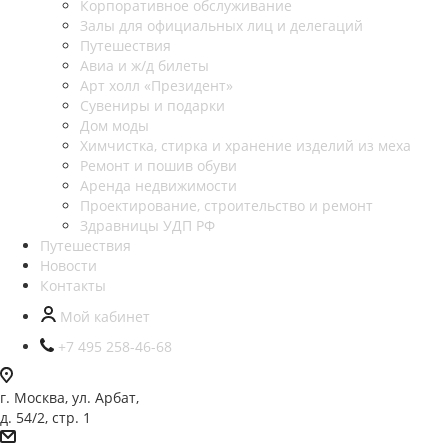
Корпоративное обслуживание
Залы для официальных лиц и делегаций
Путешествия
Авиа и ж/д билеты
Арт холл «Президент»
Сувениры и подарки
Дом моды
Химчистка, стирка и хранение изделий из меха
Ремонт и пошив обуви
Аренда недвижимости
Проектирование, строительство и ремонт
Здравницы УДП РФ
Путешествия
Новости
Контакты
Мой кабинет
+7 495 258-46-68
г. Москва, ул. Арбат,
д. 54/2, стр. 1