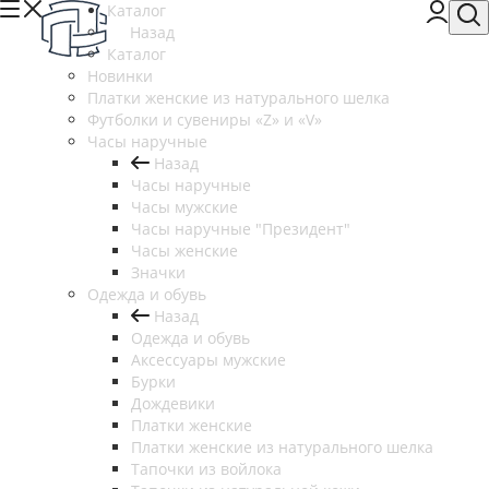
Каталог
Назад
Каталог
Новинки
Платки женские из натурального шелка
Футболки и сувениры «Z» и «V»
Часы наручные
Назад
Часы наручные
Часы мужские
Часы наручные "Президент"
Часы женские
Значки
Одежда и обувь
Назад
Одежда и обувь
Аксессуары мужские
Бурки
Дождевики
Платки женские
Платки женские из натурального шелка
Тапочки из войлока