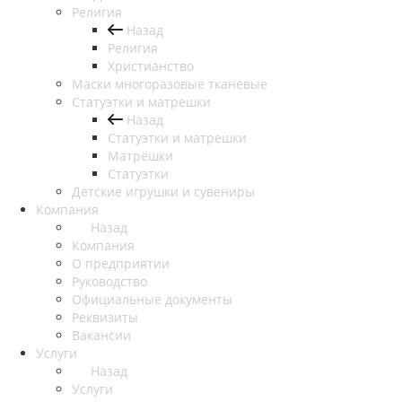
Религия
Назад
Религия
Христианство
Маски многоразовые тканевые
Статуэтки и матрешки
Назад
Статуэтки и матрешки
Матрёшки
Статуэтки
Детские игрушки и сувениры
Компания
Назад
Компания
О предприятии
Руководство
Официальные документы
Реквизиты
Вакансии
Услуги
Назад
Услуги