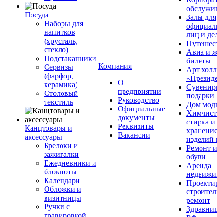
обслужи
Посуда
Залы для
Наборы для
официал
напитков
лиц и де
(хрусталь,
Путешес
стекло)
Авиа и ж
Подстаканники
билеты
Компания
Сервизы
Арт холл
(фарфор,
«Презид
О
керамика)
Сувенир
предприятии
Столовый
подарки
Руководство
текстиль
Дом мод
Официальные
Химчист
документы
стирка и
Реквизиты
Канцтовары и
хранени
Вакансии
аксессуары
изделий 
Брелоки и
Ремонт 
зажигалки
обуви
Ежедневники и
Аренда
блокноты
недвижи
Календари
Проекти
Обложки и
строител
визитницы
ремонт
Ручки с
Здравни
гравировкой