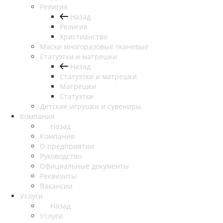
Религия
Назад
Религия
Христианство
Маски многоразовые тканевые
Статуэтки и матрешки
Назад
Статуэтки и матрешки
Матрёшки
Статуэтки
Детские игрушки и сувениры
Компания
Назад
Компания
О предприятии
Руководство
Официальные документы
Реквизиты
Вакансии
Услуги
Назад
Услуги