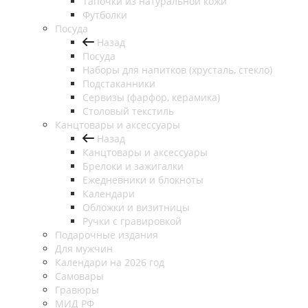
Тапочки из натуральной кожи
Футболки
Посуда
Назад
Посуда
Наборы для напитков (хрусталь, стекло)
Подстаканники
Сервизы (фарфор, керамика)
Столовый текстиль
Канцтовары и аксессуары
Назад
Канцтовары и аксессуары
Брелоки и зажигалки
Ежедневники и блокноты
Календари
Обложки и визитницы
Ручки с гравировкой
Подарочные издания
Для мужчин
Календари на 2026 год
Самовары
Гравюры
МИД РФ