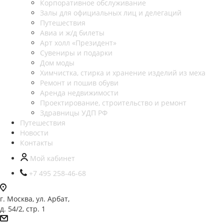
Корпоративное обслуживание
Залы для официальных лиц и делегаций
Путешествия
Авиа и ж/д билеты
Арт холл «Президент»
Сувениры и подарки
Дом моды
Химчистка, стирка и хранение изделий из меха
Ремонт и пошив обуви
Аренда недвижимости
Проектирование, строительство и ремонт
Здравницы УДП РФ
Путешествия
Новости
Контакты
Мой кабинет
+7 495 258-46-68
г. Москва, ул. Арбат,
д. 54/2, стр. 1