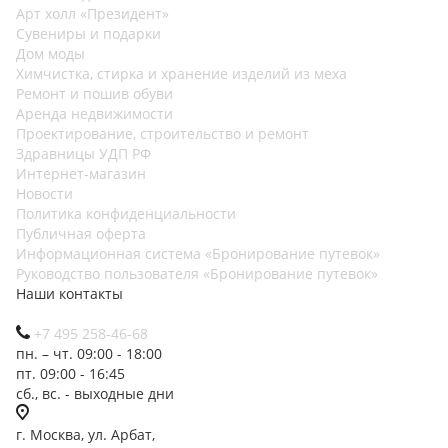
Арт холл «Президент»
Сувениры и подарки
Дом моды
Химчистка, стирка и хранение изделий из меха
Ремонт и пошив обуви
Аренда недвижимости
Проектирование, строительство и ремонт
Здравницы УДП РФ
Интернет-магазин
Новости
Политика конфиденциальности
Публичная оферта
Информационная система «Бронирование путевок»
Руководство пользователя «Бронирование путевок»
Наши контакты
+7 495 258-46-68
пн. – чт. 09:00 - 18:00
пт. 09:00 - 16:45
сб., вс. - выходные дни
г. Москва, ул. Арбат,