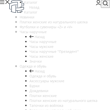
Каталог
Назад
Каталог
Новинки
Платки женские из натурального шелка
Футболки и сувениры «Z» и «V»
Часы наручные
Назад
Часы наручные
Часы мужские
Часы наручные "Президент"
Часы женские
Значки
Одежда и обувь
Назад
Одежда и обувь
Аксессуары мужские
Бурки
Дождевики
Платки женские
Платки женские из натурального шелка
Тапочки из войлока