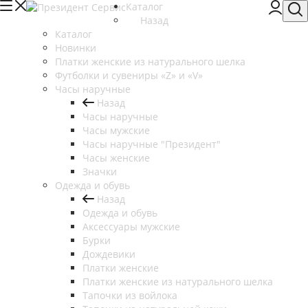
Каталог
Назад
Каталог
Новинки
Платки женские из натурального шелка
Футболки и сувениры «Z» и «V»
Часы наручные
Назад
Часы наручные
Часы мужские
Часы наручные "Президент"
Часы женские
Значки
Одежда и обувь
Назад
Одежда и обувь
Аксессуары мужские
Бурки
Дождевики
Платки женские
Платки женские из натурального шелка
Тапочки из войлока