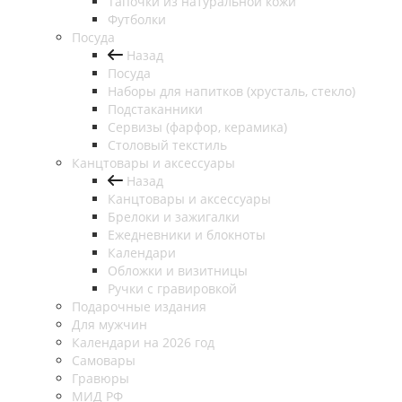
Тапочки из натуральной кожи
Футболки
Посуда
Назад
Посуда
Наборы для напитков (хрусталь, стекло)
Подстаканники
Сервизы (фарфор, керамика)
Столовый текстиль
Канцтовары и аксессуары
Назад
Канцтовары и аксессуары
Брелоки и зажигалки
Ежедневники и блокноты
Календари
Обложки и визитницы
Ручки с гравировкой
Подарочные издания
Для мужчин
Календари на 2026 год
Самовары
Гравюры
МИД РФ