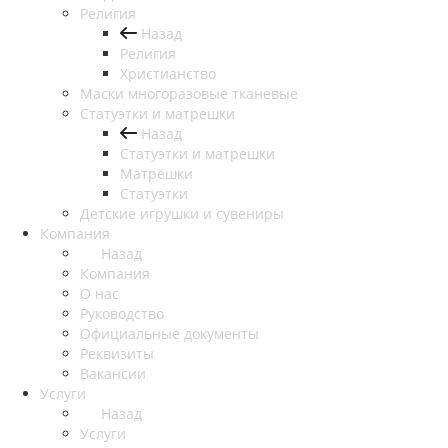
Религия
Назад
Религия
Христианство
Маски многоразовые тканевые
Статуэтки и матрешки
Назад
Статуэтки и матрешки
Матрёшки
Статуэтки
Детские игрушки и сувениры
Компания
Назад
Компания
О нас
Руководство
Официальные документы
Реквизиты
Вакансии
Услуги
Назад
Услуги