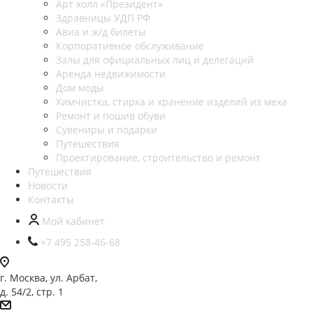
Арт холл «Президент»
Здравницы УДП РФ
Авиа и ж/д билеты
Корпоративное обслуживание
Залы для официальных лиц и делегаций
Аренда недвижимости
Дом моды
Химчистка, стирка и хранение изделий из меха
Ремонт и пошив обуви
Сувениры и подарки
Путешествия
Проектирование, строительство и ремонт
Путешествия
Новости
Контакты
Мой кабинет
+7 495 258-46-68
г. Москва, ул. Арбат,
д. 54/2, стр. 1