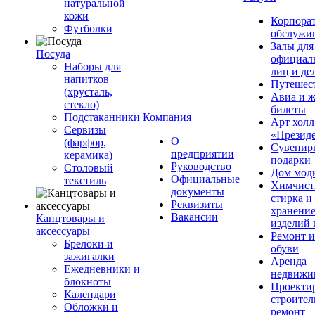
натуральной
кожи
Корпора
Футболки
обслужи
Залы для
Посуда
официал
Наборы для
лиц и де
напитков
Путешес
(хрусталь,
Авиа и ж
стекло)
билеты
Подстаканники
Компания
Арт холл
Сервизы
«Презид
О
(фарфор,
Сувенир
предприятии
керамика)
подарки
Руководство
Столовый
Дом мод
Официальные
текстиль
Химчист
документы
стирка и
Реквизиты
хранени
Вакансии
Канцтовары и
изделий 
аксессуары
Ремонт 
Брелоки и
обуви
зажигалки
Аренда
Ежедневники и
недвижи
блокноты
Проекти
Календари
строител
Обложки и
ремонт