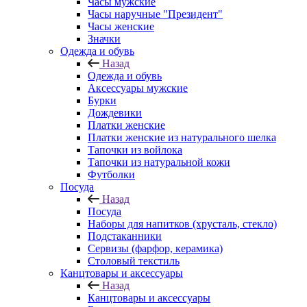
Часы мужские
Часы наручные "Президент"
Часы женские
Значки
Одежда и обувь
Назад
Одежда и обувь
Аксессуары мужские
Бурки
Дождевики
Платки женские
Платки женские из натурального шелка
Тапочки из войлока
Тапочки из натуральной кожи
Футболки
Посуда
Назад
Посуда
Наборы для напитков (хрусталь, стекло)
Подстаканники
Сервизы (фарфор, керамика)
Столовый текстиль
Канцтовары и аксессуары
Назад
Канцтовары и аксессуары