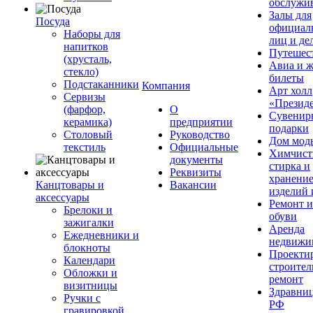
обслужи
Залы для
Посуда
официал
Наборы для
лиц и де
напитков
Путешес
(хрусталь,
Авиа и ж
стекло)
билеты
Подстаканники
Компания
Арт холл
Сервизы
«Презид
(фарфор,
О
Сувенир
керамика)
предприятии
подарки
Столовый
Руководство
Дом мод
текстиль
Официальные
Химчист
документы
стирка и
Реквизиты
хранени
Канцтовары и
Вакансии
изделий 
аксессуары
Ремонт 
Брелоки и
обуви
зажигалки
Аренда
Ежедневники и
недвижи
блокноты
Проекти
Календари
строител
Обложки и
ремонт
визитницы
Здравни
Ручки с
РФ
гравировкой