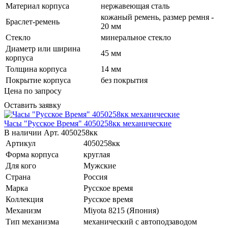
Материал корпуса
нержавеющая сталь
кожаный ремень, размер ремня -
Браслет-ремень
20 мм
Стекло
минеральное стекло
Диаметр или ширина
45 мм
корпуса
Толщина корпуса
14 мм
Покрытие корпуса
без покрытия
Цена по запросу
Оставить заявку
Часы "Русское Время" 4050258кк механические
В наличии
Арт.
4050258кк
Артикул
4050258кк
Форма корпуса
круглая
Для кого
Мужские
Страна
Россия
Марка
Русское время
Коллекция
Русское время
Механизм
Miyota 8215 (Япония)
Тип механизма
механический с автоподзаводом