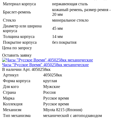
Материал корпуса
нержавеющая сталь
кожаный ремень, размер ремня -
Браслет-ремень
20 мм
Стекло
минеральное стекло
Диаметр или ширина
45 мм
корпуса
Толщина корпуса
14 мм
Покрытие корпуса
без покрытия
Цена по запросу
Оставить заявку
Часы "Русское Время" 4050258кк механические
В наличии
Арт.
4050258кк
Артикул
4050258кк
Форма корпуса
круглая
Для кого
Мужские
Страна
Россия
Марка
Русское время
Коллекция
Русское время
Механизм
Miyota 8215 (Япония)
Тип механизма
механический с автоподзаводом