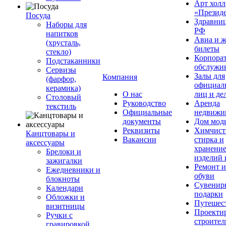
Арт холл
«Презид
Посуда
Здравни
Наборы для
РФ
напитков
Авиа и ж
(хрусталь,
билеты
стекло)
Корпора
Подстаканники
обслужи
Сервизы
Залы для
Компания
(фарфор,
официал
керамика)
О нас
лиц и де
Столовый
Руководство
Аренда
текстиль
Официальные
недвижи
документы
Дом мод
Реквизиты
Химчист
Канцтовары и
Вакансии
стирка и
аксессуары
хранени
Брелоки и
изделий 
зажигалки
Ремонт 
Ежедневники и
обуви
блокноты
Сувенир
Календари
подарки
Обложки и
Путешес
визитницы
Проекти
Ручки с
строител
гравировкой