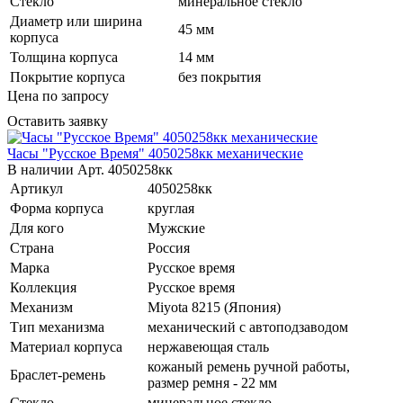
Стекло
минеральное стекло
Диаметр или ширина
45 мм
корпуса
Толщина корпуса
14 мм
Покрытие корпуса
без покрытия
Цена по запросу
Оставить заявку
Часы "Русское Время" 4050258кк механические
В наличии
Арт.
4050258кк
Артикул
4050258кк
Форма корпуса
круглая
Для кого
Мужские
Страна
Россия
Марка
Русское время
Коллекция
Русское время
Механизм
Miyota 8215 (Япония)
Тип механизма
механический с автоподзаводом
Материал корпуса
нержавеющая сталь
кожаный ремень ручной работы,
Браслет-ремень
размер ремня - 22 мм
Стекло
минеральное стекло