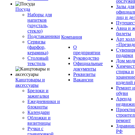
обслужи
Залы для
Посуда
официал
Наборы для
лиц и де
напитков
Путешес
(хрусталь,
Авиа и ж
стекло)
билеты
Подстаканники
Компания
Арт холл
Сервизы
«Презид
(фарфор,
О
Сувенир
керамика)
предприятии
подарки
Столовый
Руководство
Дом мод
текстиль
Официальные
Химчист
документы
стирка и
Реквизиты
хранени
Канцтовары и
Вакансии
изделий 
аксессуары
Ремонт 
Брелоки и
обуви
зажигалки
Аренда
Ежедневники и
недвижи
блокноты
Проекти
Календари
строител
Обложки и
ремонт
визитницы
Здравни
Ручки с
РФ
гравировкой