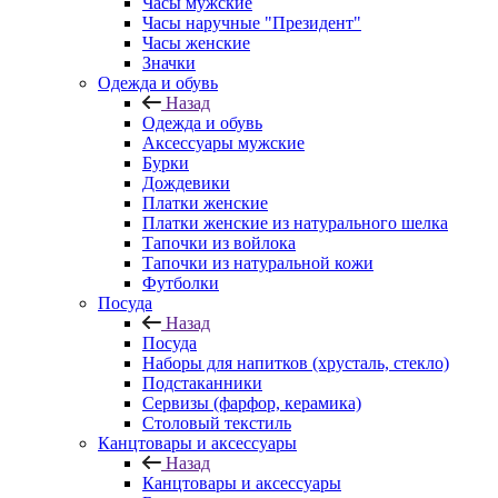
Часы мужские
Часы наручные "Президент"
Часы женские
Значки
Одежда и обувь
Назад
Одежда и обувь
Аксессуары мужские
Бурки
Дождевики
Платки женские
Платки женские из натурального шелка
Тапочки из войлока
Тапочки из натуральной кожи
Футболки
Посуда
Назад
Посуда
Наборы для напитков (хрусталь, стекло)
Подстаканники
Сервизы (фарфор, керамика)
Столовый текстиль
Канцтовары и аксессуары
Назад
Канцтовары и аксессуары