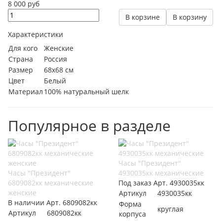
8 000 руб
В корзине
В корзину
Характеристики
Для кого
Женские
Страна
Россия
Размер
68х68 см
Цвет
Белый
Материал
100% натуральный шелк
Популярное в разделе
Часы "Президент"
Часы "Президент"
4930035кк механические
6809082кк механические
Под заказ
Арт.
4930035кк
женские
Артикул
4930035кк
В наличии
Арт.
6809082кк
Форма
круглая
Артикул
6809082кк
корпуса