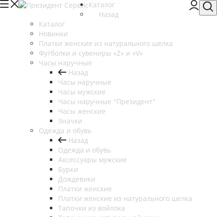
Каталог
Назад
Каталог
Новинки
Платки женские из натурального шелка
Футболки и сувениры «Z» и «V»
Часы наручные
Назад
Часы наручные
Часы мужские
Часы наручные "Президент"
Часы женские
Значки
Одежда и обувь
Назад
Одежда и обувь
Аксессуары мужские
Бурки
Дождевики
Платки женские
Платки женские из натурального шелка
Тапочки из войлока