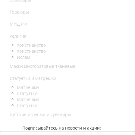
Гравюры
МИД РФ
Религия
Христианство
Христианство
Ислам
Маски многоразовые тканевые
Статуэтки и матрешки
Матрёшки
Статуэтки
Матрёшки
Статуэтки
Детские игрушки и сувениры
Подписывайтесь на новости и акции: