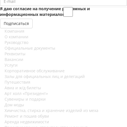
Я даю согласие на получение рекламных и
информационных материалов
Компания
О компании
Руководство
Официальные документы
Реквизиты
Вакансии
Услуги
Корпоративное обслуживание
Залы для официальных лиц и делегаций
Путешествия
Авиа и ж/д билеты
Арт холл «Президент»
Сувениры и подарки
Дом моды
Химчистка, стирка и хранение изделий из меха
Ремонт и пошив обуви
Аренда недвижимости