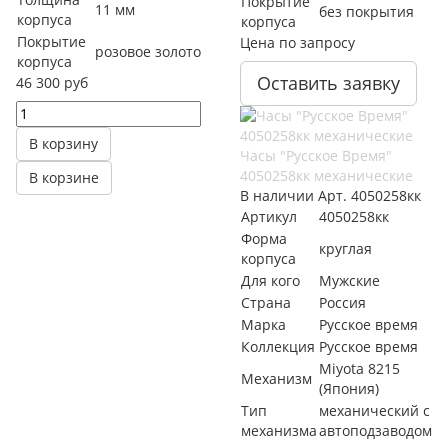
Покрытие
11 мм
без покрытия
корпуса
корпуса
Покрытие
Цена по запросу
розовое золото
корпуса
Оставить заявку
46 300 руб
В корзину
Часы "Русское Время"
4050258кк механические
В корзине
В наличии
Арт.
4050258кк
Артикул
4050258кк
Форма
круглая
корпуса
Для кого
Мужские
Страна
Россия
Марка
Русское время
Коллекция
Русское время
Miyota 8215
Механизм
(Япония)
Тип
механический с
механизма
автоподзаводом