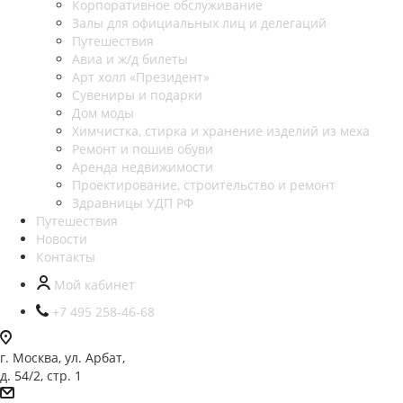
Корпоративное обслуживание
Залы для официальных лиц и делегаций
Путешествия
Авиа и ж/д билеты
Арт холл «Президент»
Сувениры и подарки
Дом моды
Химчистка, стирка и хранение изделий из меха
Ремонт и пошив обуви
Аренда недвижимости
Проектирование, строительство и ремонт
Здравницы УДП РФ
Путешествия
Новости
Контакты
Мой кабинет
+7 495 258-46-68
г. Москва, ул. Арбат,
д. 54/2, стр. 1