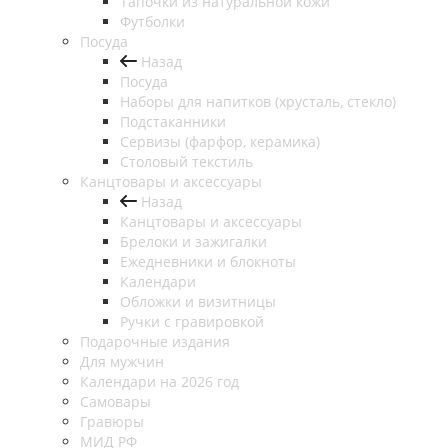
Тапочки из натуральной кожи
Футболки
Посуда
Назад
Посуда
Наборы для напитков (хрусталь, стекло)
Подстаканники
Сервизы (фарфор, керамика)
Столовый текстиль
Канцтовары и аксессуары
Назад
Канцтовары и аксессуары
Брелоки и зажигалки
Ежедневники и блокноты
Календари
Обложки и визитницы
Ручки с гравировкой
Подарочные издания
Для мужчин
Календари на 2026 год
Самовары
Гравюры
МИД РФ