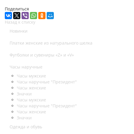
Поделиться
Назад к списку
Новинки
Платки женские из натурального шелка
Футболки и сувениры «Z» и «V»
Часы наручные
Часы мужские
Часы наручные "Президент"
Часы женские
Значки
Часы мужские
Часы наручные "Президент"
Часы женские
Значки
Одежда и обувь