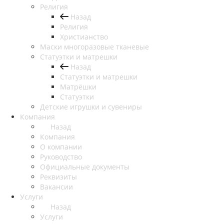
Религия
Назад
Религия
Христианство
Маски многоразовые тканевые
Статуэтки и матрешки
Назад
Статуэтки и матрешки
Матрёшки
Статуэтки
Детские игрушки и сувениры
Компания
Назад
Компания
О компании
Руководство
Официальные документы
Реквизиты
Вакансии
Услуги
Назад
Услуги