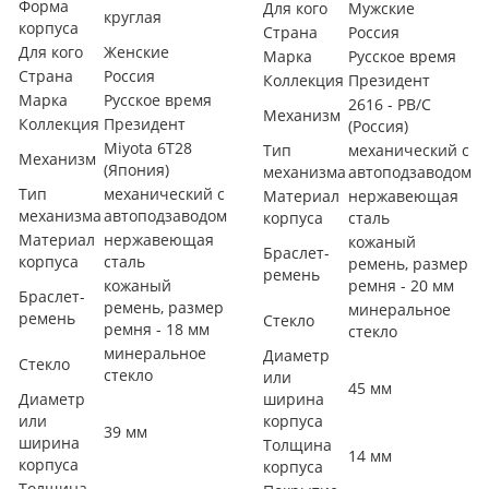
Форма
Для кого
Мужские
круглая
корпуса
Страна
Россия
Для кого
Женские
Марка
Русское время
Страна
Россия
Коллекция
Президент
Марка
Русское время
2616 - РВ/С
Механизм
Коллекция
Президент
(Россия)
Miyota 6T28
Тип
механический с
Механизм
(Япония)
механизма
автоподзаводом
Тип
механический с
Материал
нержавеющая
механизма
автоподзаводом
корпуса
сталь
Материал
нержавеющая
кожаный
Браслет-
корпуса
сталь
ремень, размер
ремень
кожаный
ремня - 20 мм
Браслет-
ремень, размер
минеральное
ремень
Стекло
ремня - 18 мм
стекло
минеральное
Диаметр
Стекло
стекло
или
45 мм
Диаметр
ширина
или
корпуса
39 мм
ширина
Толщина
14 мм
корпуса
корпуса
Толщина