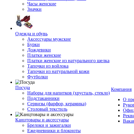
Часы женские
Значки
Одежда и обувь
Аксессуары мужские
Бурки
Дождевики
Платки женские
Платки женские из натурального шелка
Тапочки из войлока
Тапочки из натуральной кожи
Футболки
Посуда
Компания
Наборы для напитков (хрусталь, стекло)
Подстаканники
О пр
Сервизы (фарфор, керамика)
Руко
Столовый текстиль
Офиц
Рекв
Канцтовары и аксессуары
Вака
Брелоки и зажигалки
Ежедневники и блокноты