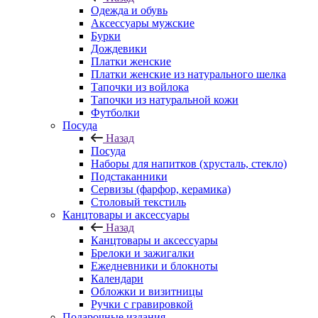
Одежда и обувь
Аксессуары мужские
Бурки
Дождевики
Платки женские
Платки женские из натурального шелка
Тапочки из войлока
Тапочки из натуральной кожи
Футболки
Посуда
Назад
Посуда
Наборы для напитков (хрусталь, стекло)
Подстаканники
Сервизы (фарфор, керамика)
Столовый текстиль
Канцтовары и аксессуары
Назад
Канцтовары и аксессуары
Брелоки и зажигалки
Ежедневники и блокноты
Календари
Обложки и визитницы
Ручки с гравировкой
Подарочные издания