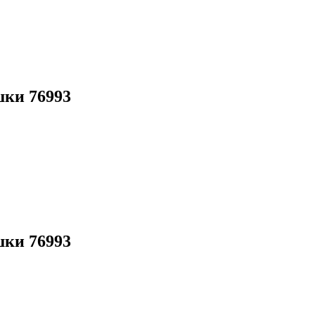
шки 76993
шки 76993