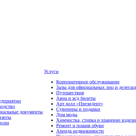
Услуги
Корпоративное обслуживание
Залы для официальных лиц и делегац
Путешествия
Авиа и ж/д билеты
едприятии
Арт холл «Президент»
водство
Сувениры и подарки
иальные документы
Дом моды
изиты
Химчистка, стирка и хранение издели
нсии
Ремонт и пошив обуви
Аренда недвижимости