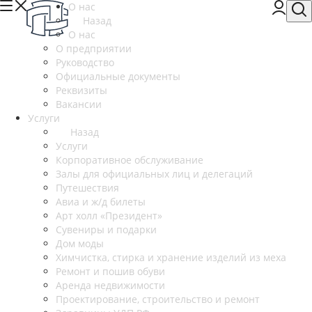
О нас
Назад
О нас
О предприятии
Руководство
Официальные документы
Реквизиты
Вакансии
Услуги
Назад
Услуги
Корпоративное обслуживание
Залы для официальных лиц и делегаций
Путешествия
Авиа и ж/д билеты
Арт холл «Президент»
Сувениры и подарки
Дом моды
Химчистка, стирка и хранение изделий из меха
Ремонт и пошив обуви
Аренда недвижимости
Проектирование, строительство и ремонт