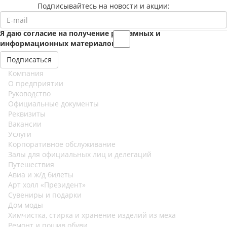
Подписывайтесь на новости и акции:
Я даю согласие на получение рекламных и
информационных материалов
Компания
О предприятии
Руководство
Официальные документы
Реквизиты
Вакансии
Услуги
Корпоративное обслуживание
Залы для официальных лиц и делегаций
Путешествия
Авиа и ж/д билеты
Арт холл «Президент»
Сувениры и подарки
Дом моды
Химчистка, стирка и хранение изделий из меха
Ремонт и пошив обуви