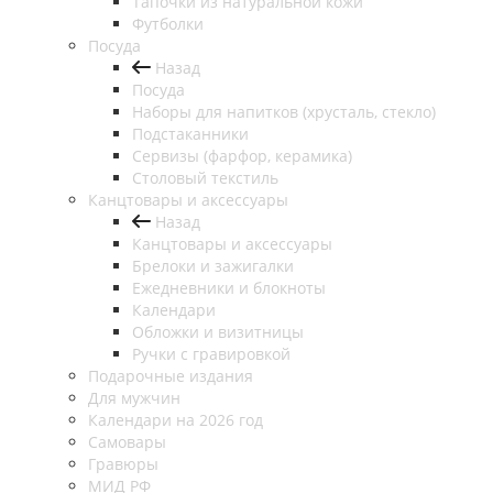
Тапочки из натуральной кожи
Футболки
Посуда
Назад
Посуда
Наборы для напитков (хрусталь, стекло)
Подстаканники
Сервизы (фарфор, керамика)
Столовый текстиль
Канцтовары и аксессуары
Назад
Канцтовары и аксессуары
Брелоки и зажигалки
Ежедневники и блокноты
Календари
Обложки и визитницы
Ручки с гравировкой
Подарочные издания
Для мужчин
Календари на 2026 год
Самовары
Гравюры
МИД РФ