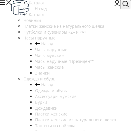
Каталог
Назад
Каталог
Новинки
Платки женские из натурального шелка
Футболки и сувениры «Z» и «V»
Часы наручные
Назад
Часы наручные
Часы мужские
Часы наручные "Президент"
Часы женские
Значки
Одежда и обувь
Назад
Одежда и обувь
Аксессуары мужские
Бурки
Дождевики
Платки женские
Платки женские из натурального шелка
Тапочки из войлока