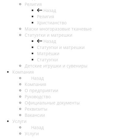
Религия
Назад
Религия
Христианство
Маски многоразовые тканевые
Статуэтки и матрешки
Назад
Статуэтки и матрешки
Матрёшки
Статуэтки
Детские игрушки и сувениры
Компания
Назад
Компания
О предприятии
Руководство
Официальные документы
Реквизиты
Вакансии
Услуги
Назад
Услуги