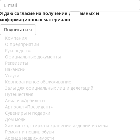
Я даю согласие на получение рекламных и
информационных материалов
Компания
О предприятии
Руководство
Официальные документы
Реквизиты
Вакансии
Услуги
Корпоративное обслуживание
Залы для официальных лиц и делегаций
Путешествия
Авиа и ж/д билеты
Арт холл «Президент»
Сувениры и подарки
Дом моды
Химчистка, стирка и хранение изделий из меха
Ремонт и пошив обуви
Аренда недвижимости