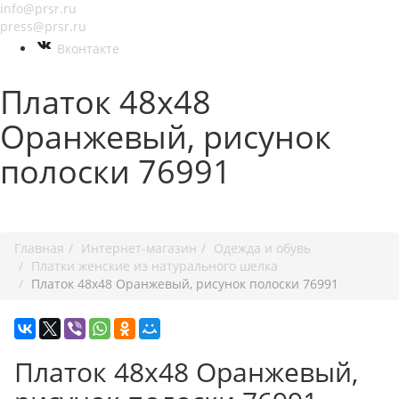
info@prsr.ru
press@prsr.ru
Вконтакте
Платок 48х48
Оранжевый, рисунок
полоски 76991
+7 495 737-07-30
Главная
Интернет-магазин
Одежда и обувь
Платки женские из натурального шелка
Платок 48х48 Оранжевый, рисунок полоски 76991
Платок 48х48 Оранжевый,