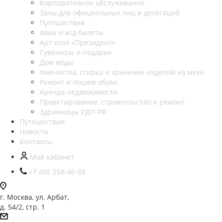
Корпоративное обслуживание
Залы для официальных лиц и делегаций
Путешествия
Авиа и ж/д билеты
Арт холл «Президент»
Сувениры и подарки
Дом моды
Химчистка, стирка и хранение изделий из меха
Ремонт и пошив обуви
Аренда недвижимости
Проектирование, строительство и ремонт
Здравницы УДП РФ
Путешествия
Новости
Контакты
Мой кабинет
+7 495 258-46-68
г. Москва, ул. Арбат,
д. 54/2, стр. 1