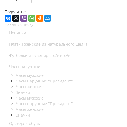
Поделиться
Назад к списку
Новинки
Платки женские из натурального шелка
Футболки и сувениры «Z» и «V»
Часы наручные
Часы мужские
Часы наручные "Президент"
Часы женские
Значки
Часы мужские
Часы наручные "Президент"
Часы женские
Значки
Одежда и обувь