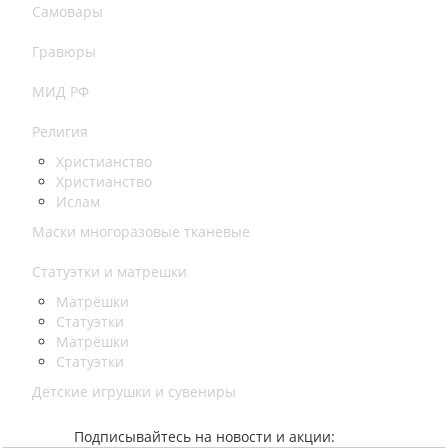
Самовары
Гравюры
МИД РФ
Религия
Христианство
Христианство
Ислам
Маски многоразовые тканевые
Статуэтки и матрешки
Матрёшки
Статуэтки
Матрёшки
Статуэтки
Детские игрушки и сувениры
Подписывайтесь на новости и акции: